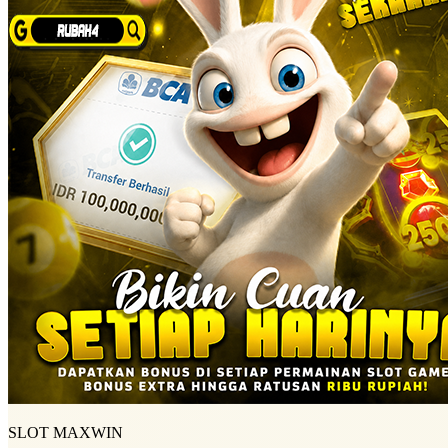
SLOT MAXWIN