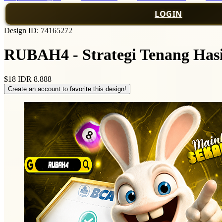
LOGIN
Design ID: 74165272
RUBAH4 - Strategi Tenang Has
$18
IDR 8.888
Create an account to favorite this design!