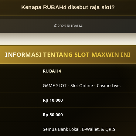
diproses dengan sistem otomatis yang efisien.
Kenapa RUBAH4 disebut raja slot?
tur lengkap, dan kepercayaan pengguna yang tinggi.
©2026 RUBAH4
INFORMASI TENTANG SLOT MAXWIN INI
RUBAH4
GAME SLOT - Slot Online - Casino Live.
Rp 10.000
Rp 50.000
Semua Bank Lokal, E-Wallet, & QRIS