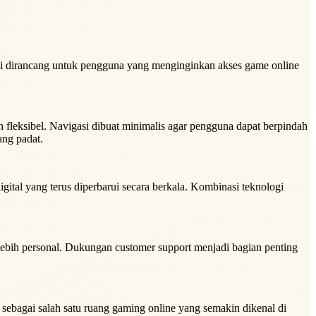
 ini dirancang untuk pengguna yang menginginkan akses game online
fleksibel. Navigasi dibuat minimalis agar pengguna dapat berpindah
ang padat.
tal yang terus diperbarui secara berkala. Kombinasi teknologi
lebih personal. Dukungan customer support menjadi bagian penting
sebagai salah satu ruang gaming online yang semakin dikenal di