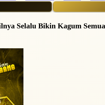
ilnya Selalu Bikin Kagum Semu