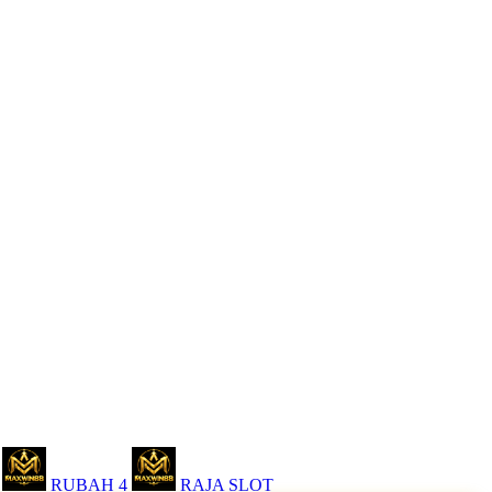
8
RUBAH 4
RAJA SLOT